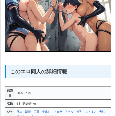
このエロ同人の詳細情報
発売
2025-02-09
日
収録
6本 (約90分)+α
ジャ
辱め
制服
巨乳
中出し
フェラ
アナル
超乳
おっぱい
天然