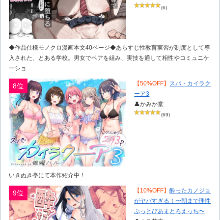
(6)
◆作品仕様モノクロ漫画本文40ページ◆あらすじ性教育実習が制度として導
入された、とある学校。男女でペアを組み、実技を通して相性やコミュニケ
ーショ…
【50%OFF】
スパ・カイラク
8位
ーア3
👤かみか堂
(69)
いきぬき亭にて本作紹介中！…
【10%OFF】
酔ったカノジョ
9位
がヤバすぎる！〜朝まで理性
ぶっとびあまとろえっち〜