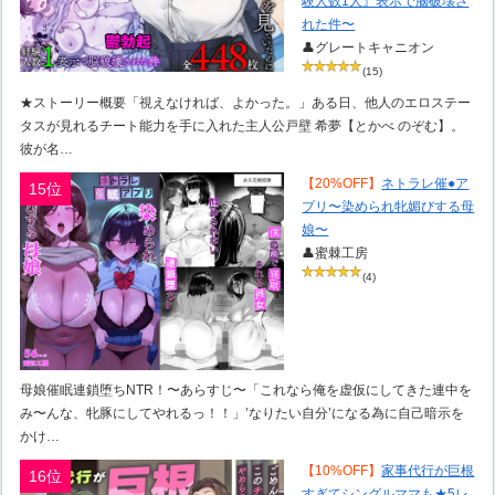
験人数1人』表示で脳破壊さ
れた件〜
👤グレートキャニオン
(15)
★ストーリー概要「視えなければ、よかった。」ある日、他人のエロステー
タスが見れるチート能力を手に入れた主人公戸壁 希夢【とかべ のぞむ】。
彼が名…
【20%OFF】
ネトラレ催●ア
15位
プリ〜染められ牝媚びする母
娘〜
👤蜜棘工房
(4)
母娘催眠連鎖堕ちNTR！〜あらすじ〜「これなら俺を虚仮にしてきた連中を
み〜んな、牝豚にしてやれるっ！！」’なりたい自分’になる為に自己暗示を
かけ…
【10%OFF】
家事代行が巨根
16位
すぎてシングルママも★5レ