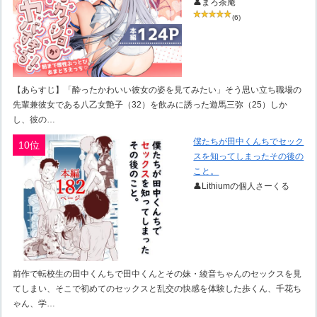
👤まろ茶庵
(6)
【あらすじ】「酔ったかわいい彼女の姿を見てみたい」そう思い立ち職場の
先輩兼彼女である八乙女艶子（32）を飲みに誘った遊馬三弥（25）しか
し、彼の…
僕たちが田中くんちでセック
10位
スを知ってしまったその後の
こと。
👤Lithiumの個人さーくる
前作で転校生の田中くんちで田中くんとその妹・綾音ちゃんのセックスを見
てしまい、そこで初めてのセックスと乱交の快感を体験した歩くん、千花ち
ゃん、学…