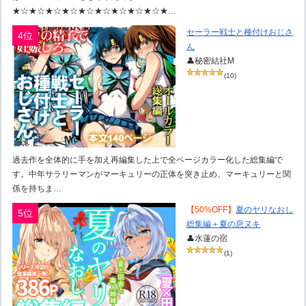
★☆★☆★☆★☆★☆★☆★☆★☆★☆★…
セーラー戦士と種付けおじさ
4位
ん
👤秘密結社M
(10)
過去作を全体的に手を加え再編集した上で全ページカラー化した総集編で
す。中年サラリーマンがマーキュリーの正体を突き止め、マーキュリーと関
係を持ちま…
【50%OFF】
夏のヤリなおし
5位
総集編＋夏の息ヌキ
👤水蓮の宿
(1)