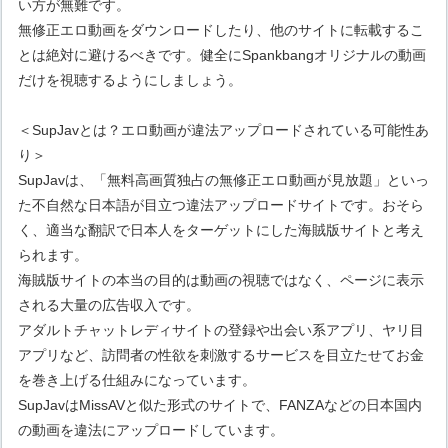
い方が無難です。
無修正エロ動画をダウンロードしたり、他のサイトに転載するこ
とは絶対に避けるべきです。健全にSpankbangオリジナルの動画
だけを視聴するようにしましょう。
＜SupJavとは？エロ動画が違法アップロードされている可能性あ
り＞
SupJavは、「無料高画質独占の無修正エロ動画が見放題」といっ
た不自然な日本語が目立つ違法アップロードサイトです。おそら
く、適当な翻訳で日本人をターゲットにした海賊版サイトと考え
られます。
海賊版サイトの本当の目的は動画の視聴ではなく、ページに表示
される大量の広告収入です。
アダルトチャットレディサイトの登録や出会い系アプリ、ヤリ目
アプリなど、訪問者の性欲を刺激するサービスを目立たせてお金
を巻き上げる仕組みになっています。
SupJavはMissAVと似た形式のサイトで、FANZAなどの日本国内
の動画を違法にアップロードしています。