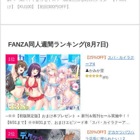
け】【KU100】【初回300円OFF】
FANZA同人週間ランキング(8月7日)
【25%OFF】
スパ・カイラク
1位
ーア4
👤かみか堂
(65)
--※※【初版限定版】おまけ本プレゼント ＋ 新刊＆既刊セール実施中！！
【8/31まで】※※8/31まで、おまけエピソード本「スパ・カイラクーア…
【20%OFF】
デカケツパワハ
2位
ラ店長に搾られたい！2