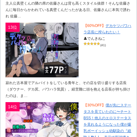
主人公真壁くんの隣の席の佐藤さんは背も高くスタイル抜群！そんな佐藤さ
んに毎日からかわれている真壁くんだったがある日、佐藤さんに本気で誘わ
れ 佐藤…
【60%OFF】
デカケツパワハ
13位
ラ店長に搾られたい！
👤でんきねこ
(41)
寂れた古本屋でアルバイトをしている青年と、その店を切り盛りする店長
（ダウナー、デカ尻、パワハラ気質）。経営難に頭を抱える店長が持ち掛け
たのは、ま…
【30%OFF】
僕が先にステー
14位
タスを見ていたのに〜チート
BSS！他人のエロステータス
を見れるようになった僕が爆
乳ボーイッシュ幼馴染の『経