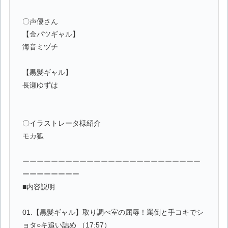
〇声優さん
【金パツギャル】
海音ミヅチ
【黒髪ギャル】
長瀬ゆずは
〇イラストレータ様紹介
モカ狐
ーーーーーーーーーーーーーーーーーーーーーーーーー
ーーーーーーーー
■内容説明
01.【黒髪ギャル】取り調べ室の屈辱！罵倒と手コキでシ
ョタ○キ追い詰め （17:57）