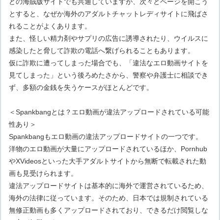
どの海賊版サイトでも共通していますが、次々とページを開こう
とすると、なぜか海外のアダルトチャットレディサイトに飛ばさ
れることがよくあります。
また、怪しい精力剤やサプリの広告に誘導されたり、ウイルスに
感染したと脅して詐欺の電話へ繋げられることもあります。
仮に詐欺に遭ってしまった場合でも、「違法なエロ動画サイトを
見てしまった」という後ろめたさから、警察や弁護士に相談でき
ず、多額の金銭を失うケースがほとんどです。
＜Spankbangとは？エロ動画が違法アップロードされている可能
性あり＞
Spankbangもエロ動画の違法アップロードサイトの一つです。
洋物のエロ動画が大量にアップロードされているほか、Pornhub
やXVideosといった大手アダルトサイトから無断で転載された動
画も見受けられます。
違法アップロードサイトは基本的に海外で運営されているため、
海外の法律に従っています。そのため、日本では規制されている
無修正動画も多くアップロードされており、できるだけ閲覧しな