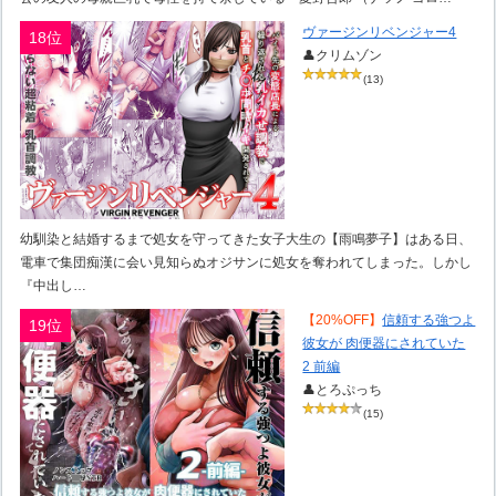
ヴァージンリベンジャー4
18位
👤クリムゾン
(13)
幼馴染と結婚するまで処女を守ってきた女子大生の【雨鳴夢子】はある日、
電車で集団痴漢に会い見知らぬオジサンに処女を奪われてしまった。しかし
『中出し…
【20%OFF】
信頼する強つよ
19位
彼女が 肉便器にされていた
2 前編
👤とろぷっち
(15)