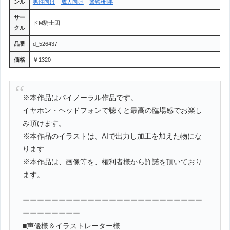
ンル
男性向け
成人向け
警察/刑事
サー
ドM騎士団
クル
品番
d_526437
価格
￥1320
※本作品はバイノーラル作品です。
イヤホン・ヘッドフォンで聴くと最高の臨場感でお楽し
み頂けます。
※本作品のイラストは、AIで出力し加工を加えた物にな
ります
※本作品は、画像等を、権利者様から許諾を頂いており
ます。
ーーーーーーーーーーーーーーーーーーーーーーーーー
ーーーーーーーー
■声優様＆イラストレーター様