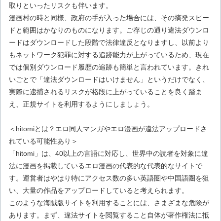
取りといったリスクも伴います。
漫画村の時と同様、政府の手が入った場合には、その摘発スピー
ドと範囲はかなりのものになります。ご存じの通り違法ダウンロ
ードはダウンロードした段階で法律違反となりますし、以前より
もネットワーク犯罪に対する追跡能力が上がっているため、現在
では個別ダウンロード履歴の追跡も簡単と言われています。きれ
いごとで「違法ダウンロードはいけません」というだけでなく、
実際に逮捕されるリスクが格段に上がっていることを良く踏ま
え、正規サイトを利用するようにしましょう。
＜hitomiとは？エロ同人マンガやエロ漫画が違法アップロードさ
れている可能性あり＞
「hitomi」は、40以上の言語に対応し、世界中の読者を対象に違
法に漫画を掲載しているエロ漫画の代表的な代表的なサイトで
す。運営者はやはり特にアクセス数の多い英語圏や中国語圏を狙
い、大量の作品をアップロードしていると考えられます。
このような海賊版サイトを利用することには、さまざまな危険が
あります。まず、違法サイトを閲覧すること自体が著作権法に抵