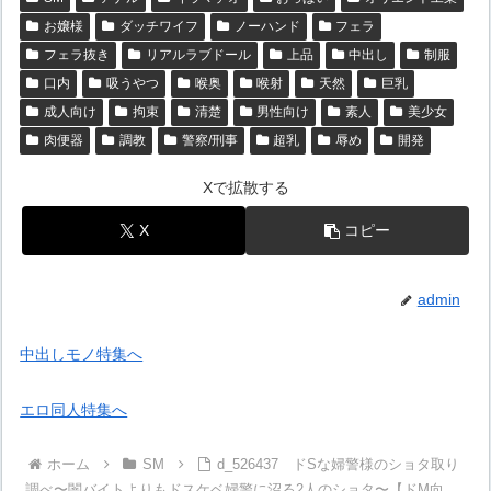
お嬢様
ダッチワイフ
ノーハンド
フェラ
フェラ抜き
リアルラブドール
上品
中出し
制服
口内
吸うやつ
喉奥
喉射
天然
巨乳
成人向け
拘束
清楚
男性向け
素人
美少女
肉便器
調教
警察/刑事
超乳
辱め
開発
Xで拡散する
X
コピー
admin
中出しモノ特集へ
エロ同人特集へ
ホーム
SM
d_526437 ドSな婦警様のショタ取り
調べ〜闇バイトよりもドスケベ婦警に沼る2人のショタ〜【ドM向