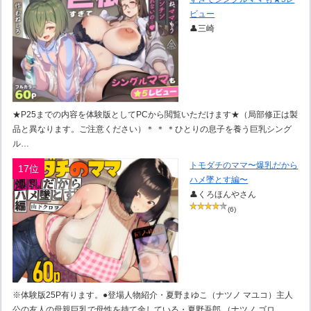
ビュー
👤三崎
★P25までの内容を体験版としてPCから閲覧いただけます★（局部修正は製
品と異なります。ご注意ください）＊ ＊ ＊ひとりの息子を養う巨乳シング
ル…
トモダチのママ〜爆乳だから
17位
ハメ墜とす編〜
👤くろほんやさん
(6)
※体験版25P有ります。●登場人物紹介・夏野まゆこ（ナツノ マユコ）主人
公の友人の母親巨乳で母性を持て余している・夏野吾郎 （ナツノ ゴロ…