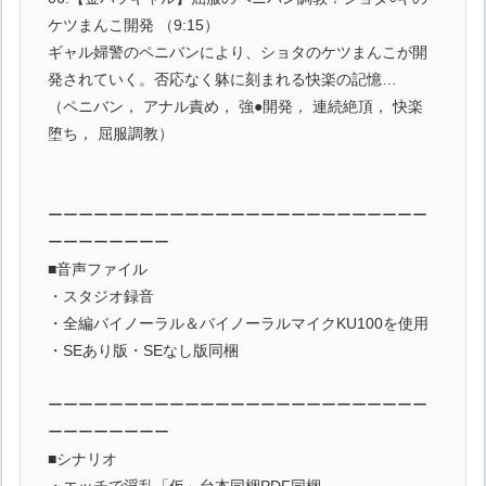
ケツまんこ開発 （9:15）
ギャル婦警のペニバンにより、ショタのケツまんこが開
発されていく。否応なく躰に刻まれる快楽の記憶…
（ペニバン， アナル責め， 強●開発， 連続絶頂， 快楽
堕ち， 屈服調教）
ーーーーーーーーーーーーーーーーーーーーーーーーー
ーーーーーーーー
■音声ファイル
・スタジオ録音
・全編バイノーラル＆バイノーラルマイクKU100を使用
・SEあり版・SEなし版同梱
ーーーーーーーーーーーーーーーーーーーーーーーーー
ーーーーーーーー
■シナリオ
・エッチで淫乱「仮」台本同梱PDF同梱