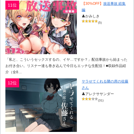
【30%OFF】
放送事故 総集
11位
編
👤かみしき
(5)
「私と、こういうセックスするの、イヤ…ですか？」配信事故から始まった
お付き合い。リスナー達も巻き込んで今日もエッチな生配信！■収録作品紹
介（全8…
ヤラせてくれる隣の席の佐藤
12位
さん
👤アレクササンダー
(31)