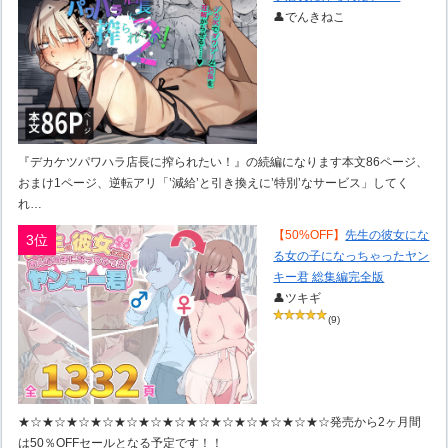
👤でんきねこ
『デカケツパワハラ店長に搾られたい！』の続編になります本文86ページ、
おまけ1ページ、逆転アリ「’減給’と引き換えに’特別’なサービス」してく
れ…
【50%OFF】
先生の彼女にな
3位
る女の子になっちゃったヤン
キー君 総集編完全版
👤ツキギ
(9)
★☆★☆★☆★☆★☆★☆★☆★☆★☆★☆★☆★☆★☆発売から2ヶ月間
は50％OFFセールとなる予定です！！