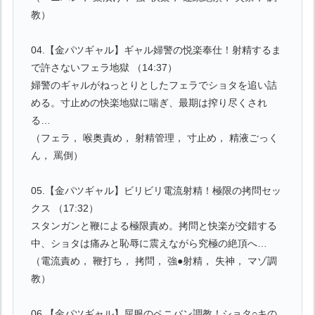
教）
04.【金パツギャル】ギャル婦警の悦楽奉仕！射精するま
で許さないフェラ地獄 （14:37）
婦警のギャルがねっとりとしたフェラでショタを追い詰
める。寸止めの快楽地獄に喘ぎ、最期は搾り尽くされ
る…
（フェラ， 喉奥責め， 射精管理， 寸止め， 精液ごっく
ん， 罵倒）
05.【金パツギャル】ビリビリ電流射精！極限の拷問セッ
クス （17:32）
スタンガンと鞭による極限責め。拷問と快楽が交錯する
中、ショタは痛みと恥辱に震えながら究極の絶頂へ…
（電流責め， 鞭打ち， 拷問， 強●射精， 失神， マゾ調
教）
06.【金パツギャル】屈服のペニバン調教！ショタ○キの