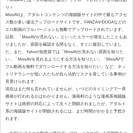
り＞
MissAVは、アダルトコンテンツの海賊版サイトの中で最もアクセ
ス数が多い違法アップロードサイトです。FANZAやDUGAなどの
エロ動画のフルバージョンも無断でアップロードされています。
以前、「MissAVが見れない」といったエラーが発生したこともあ
りましたが、原因を確認する間もなく、すぐに復旧していまし
た。また、Yahoo!知恵袋では「MissAVが見れない原因を知りた
い」「MissAVを見れるようにする方法を知りたい」「MissAVで
フル動画を無料でダウンロードする方法を知りたい」など、ネッ
トリテラシーが低い人たちが自ら法的リスクを冒している事例が
見受けられます。
現在はまだ何も言われていませんが、いつどのタイミングで一斉
摘発が行われるかはわかりません。漫画村のような漫画系海賊版
サイトは政府の対応によって次々と閉鎖されましたが、アダルト
系の海賊版サイトが閉鎖されるには、まだ時間がかかると予想さ
れます。