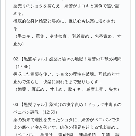
薬売りのショタを捕らえ、婦警が手コキと罵倒で追い詰
める。
徹底的な身体検査と辱めに、反抗心も快楽に溶かされ
る…
（手コキ， 罵倒， 身体検査， 乳首責め， 包茎責め， 寸
止め）
02.【黒髪ギャル】媚薬と囁きの地獄！婦警の耳舐め拷問
（17:45）
押収した媚薬を使い、ショタの理性を破壊。耳舐めと寸
止めで焦らし、快楽に溺れるまで嬲り尽くす…
（媚薬， 耳舐め， 寸止め， 脳イキ， 感度上昇， 失禁）
03.【黒髪ギャル】薬漬けの快楽責め！ドラック中毒者の
ペニバン調教 （12:59）
薬の効果で理性を失ったショタに、婦警がペニバンで快
楽の底へと突き落とす。肉体の限界を超える悦楽責め…
（ペニバン， 薬漬け， 強●快楽， 連続絶頂， 失禁， 調