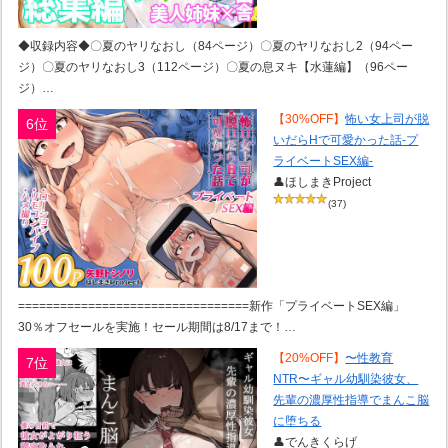
◆収録内容◆〇夏のヤリなおし（84ページ）〇夏のヤリなおし2（94ペー
ジ）〇夏のヤリなおし3（112ページ）〇夏の息ヌキ【水蓮編】（96ペー
ジ）…
【30%OFF】
怖い女上司が脱
6位
いだらHで可愛かった話-プ
ライベートSEX編-
👤ほしまきProject
(37)
=================================新作「プライベートSEX編」
30％オフセールを実施！セール期間は8/17まで！…
【20%OFF】
〜性教育
7位
NTR〜ギャル幼馴染彼女、
先輩の濃厚性指導でまんこ脳
に堕ちる
👤でんきくらげ