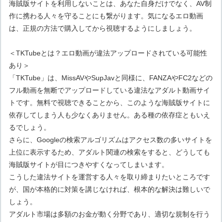
海賊版サイトを利用しないことは、あなた自身だけでなく、AV制
作に携わる人々を守ることにも繋がります。気になるエロ動画
は、正規の方法で購入してから視聴するようにしましょう。
＜TKTubeとは？エロ動画が違法アップロードされている可能性
あり＞
「TKTube」は、MissAVやSupJavと同様に、FANZAやFC2などの
フル動画を無断でアップロードしている違法なアダルト動画サイ
トです。無料で視聴できることから、このような海賊版サイトに
依存してしまう人も少なくありません。ある種の依存症ともいえ
るでしょう。
さらに、Googleの検索アルゴリズムはアクセス数の多いサイトを
上位に表示するため、アダルト関連の検索をすると、どうしても
海賊版サイトが目につきやすくなってしまいます。
こうした違法サイトを運営する人々を取り締まりたいところです
が、国が本格的に対策を講じなければ、根本的な解決は難しいで
しょう。
アダルト市場は多額のお金が動く分野であり、適切な規制を行う