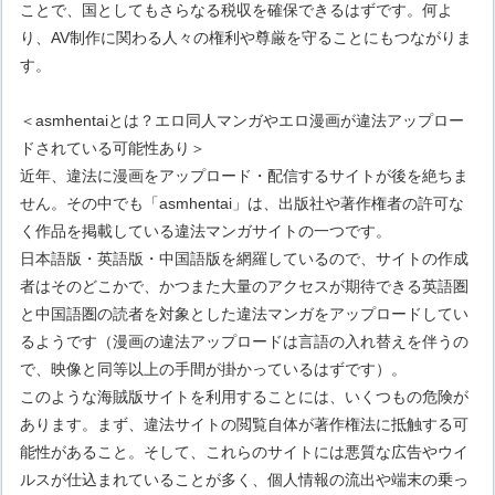
ことで、国としてもさらなる税収を確保できるはずです。何よ
り、AV制作に関わる人々の権利や尊厳を守ることにもつながりま
す。
＜asmhentaiとは？エロ同人マンガやエロ漫画が違法アップロー
ドされている可能性あり＞
近年、違法に漫画をアップロード・配信するサイトが後を絶ちま
せん。その中でも「asmhentai」は、出版社や著作権者の許可な
く作品を掲載している違法マンガサイトの一つです。
日本語版・英語版・中国語版を網羅しているので、サイトの作成
者はそのどこかで、かつまた大量のアクセスが期待できる英語圏
と中国語圏の読者を対象とした違法マンガをアップロードしてい
るようです（漫画の違法アップロードは言語の入れ替えを伴うの
で、映像と同等以上の手間が掛かっているはずです）。
このような海賊版サイトを利用することには、いくつもの危険が
あります。まず、違法サイトの閲覧自体が著作権法に抵触する可
能性があること。そして、これらのサイトには悪質な広告やウイ
ルスが仕込まれていることが多く、個人情報の流出や端末の乗っ